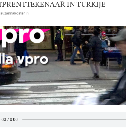
TPRENTTEKENAAR IN TURKIJE
y
suzannakoster
in