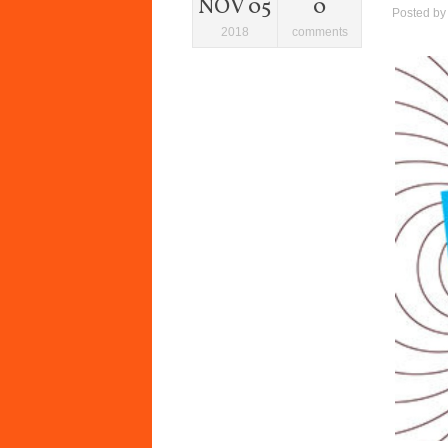
NOV 05
0
Posted b
2018
comments