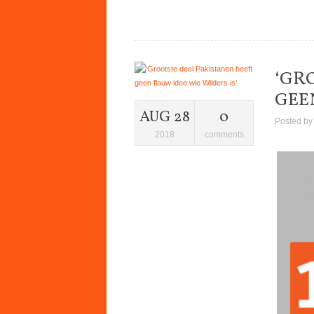
‘GR
GEEN
AUG 28
0
Posted b
2018
comments