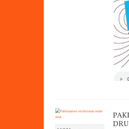
PAK
DRU