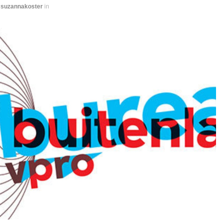
y
suzannakoster
in