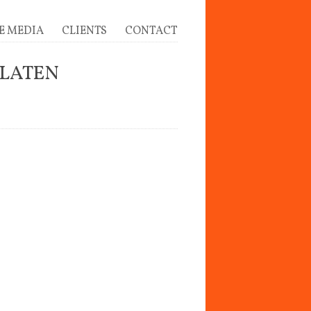
E MEDIA
CLIENTS
CONTACT
 LATEN
Pakistan en India worden geteisterd doo
de ergste sprinkhanenplaag in decennia
Miljoenen van die sprinkhanen tasten
landbouwgrond aan, waardoor oogsten