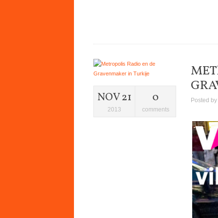
MET
GRA
NOV 21
0
Posted b
2013
comments