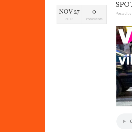
SPO
NOV 27
0
Posted b
2013
comments