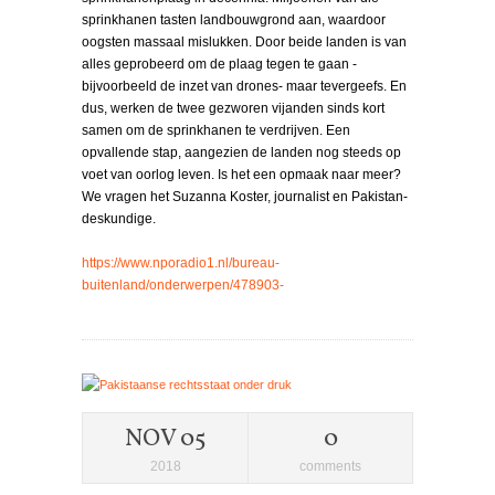
sprinkhanen tasten landbouwgrond aan, waardoor
oogsten massaal mislukken. Door beide landen is van
alles geprobeerd om de plaag tegen te gaan -
bijvoorbeeld de inzet van drones- maar tevergeefs. En
dus, werken de twee gezworen vijanden sinds kort
samen om de sprinkhanen te verdrijven. Een
opvallende stap, aangezien de landen nog steeds op
voet van oorlog leven. Is het een opmaak naar meer?
We vragen het Suzanna Koster, journalist en Pakistan-
deskundige.
https://www.nporadio1.nl/bureau-
buitenland/onderwerpen/478903-
NOV 05
0
2018
comments