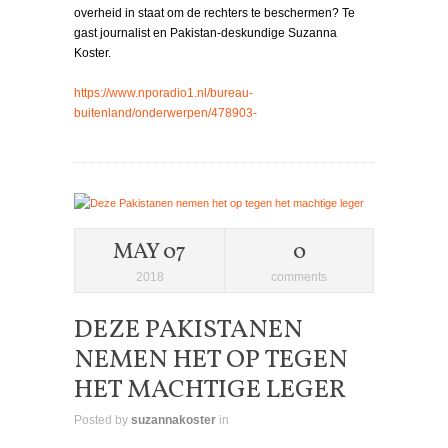
overheid in staat om de rechters te beschermen? Te
gast journalist en Pakistan-deskundige Suzanna
Koster.
https://www.nporadio1.nl/bureau-
buitenland/onderwerpen/478903-
MAY 07
0
2018
comments
DEZE PAKISTANEN
NEMEN HET OP TEGEN
HET MACHTIGE LEGER
Posted by
suzannakoster
in